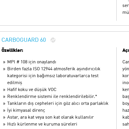
ser
mü
CARBOGUARD 60
Özellikler:
Aç
MPI # 108 için onaylandı
Car
Birden fazla ISO 12944 atmosferik aşındırıcılık
yön
kategorisi için bağımsız laboratuvarlarca test
kor
edilmiş
ino
Hafif koku ve düşük VOC
ken
Renklendirme sistemi ile renklendirilebilir.*
baş
Tankların dış cepheleri için göz alıcı orta parlaklık
boy
İyi kimyasal direnç
haz
Astar, ara kat veya son kat olarak kullanılır
kab
Hızlı kürlenme ve kuruma süreleri
sah