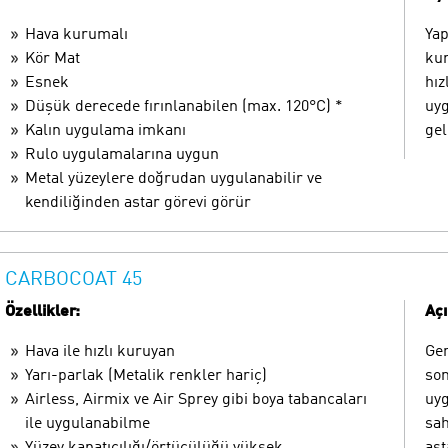
Hava kurumalı
Yap
Kör Mat
kur
Esnek
hız
Düşük derecede fırınlanabilen (max. 120°C) *
uyg
Kalın uygulama imkanı
gel
Rulo uygulamalarına uygun
Metal yüzeylere doğrudan uygulanabilir ve
kendiliğinden astar görevi görür
CARBOCOAT 45
Özellikler:
Aç
Hava ile hızlı kuruyan
Gen
Yarı-parlak (Metalik renkler hariç)
son
Airless, Airmix ve Air Sprey gibi boya tabancaları
uyg
ile uygulanabilme
sah
Yüzey kapatıcılığı/örtücülüğü yüksek
ast