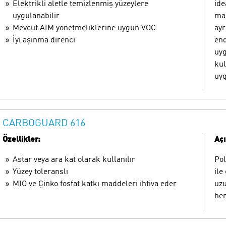
Elektrikli aletle temizlenmiş yüzeylere
ide
uygulanabilir
mad
Mevcut AIM yönetmeliklerine uygun VOC
ayr
İyi aşınma direnci
end
uyg
kul
uyg
CARBOGUARD 616
Özellikler:
Aç
Astar veya ara kat olarak kullanılır
Pol
Yüzey toleranslı
ile
MIO ve Çinko fosfat katkı maddeleri ihtiva eder
uzu
hem