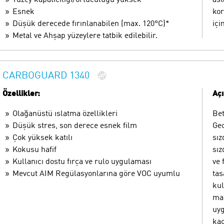
Esnek
kor
Düşük derecede fırınlanabilen (max. 120°C)*
içi
Metal ve Ahşap yüzeylere tatbik edilebilir.
CARBOGUARD 1340
Özellikler:
Aç
Olağanüstü ıslatma özellikleri
Bet
Düşük stres, son derece esnek film
Gec
Çok yüksek katılı
sız
Kokusu hafif
sız
Kullanıcı dostu fırça ve rulo uygulaması
ve 
Mevcut AIM Regülasyonlarına göre VOC uyumlu
tas
kul
mad
uy
kaç