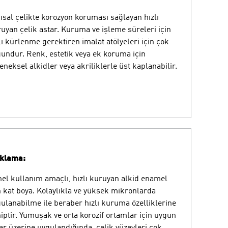
ısal çelikte korozyon koruması sağlayan hızlı
uyan çelik astar. Kuruma ve işleme süreleri için
lı kürlenme gerektiren imalat atölyeleri için çok
undur. Renk, estetik veya ek koruma için
eneksel alkidler veya akriliklerle üst kaplanabilir.
ıklama:
el kullanım amaçlı, hızlı kuruyan alkid enamel
 kat boya. Kolaylıkla ve yüksek mikronlarda
ulanabilme ile beraber hızlı kuruma özelliklerine
iptir. Yumuşak ve orta korozif ortamlar için uygun
ar üzerine uygulandığında, çelik yüzeyleri çok