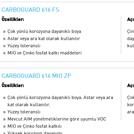
CARBOGUARD 616 FS
Özellikler:
Aç
Çok yönlü korozyona dayanıklı boya
Çin
Astar veya ara kat olarak kullanılır
day
Yüzey toleranslı
kul
MIO ve Çinko fosfat katkı maddeleri
CARBOGUARD 616 MIO ZP
Özellikler:
Aç
Çok yönlü korozyona dayanıklı boya. Astar veya ara
Çok
kat olarak kullanılır.
kor
Yüzey toleranslı
ara
Mevcut AIM yönetmeliklerine göre uyumlu VOC
MIO ve Çinko fosfat katkılı
Yüksek korozyon dayanımı