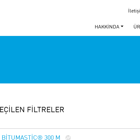
İleti
HAKKINDA
Ü
EÇILEN FILTRELER
BITUMASTIC® 300 M