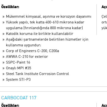
Özellikler:
Aç
Mükemmel kimyasal, aşınma ve korozyon dayanımı
Çel
Yüksek yapılı, tek katta 400-610 mikrona kadar
ort
uygulama (fırınlandığında 800 mikrona kadar)
yük
Katodik koruma ile birlikte kullanılabilir
Aşağıdaki şartnamelerde belirtilen hizmetler için
kullanıma uygundur:
Corp of Engineers C-200, C200a
AWWA C-210 for exterior
SSPC-Paint 16
Onaylı MPI #35
Steel Tank Institute Corrosion Control
System STI-P3
CARBOCOAT 117
Özellikler:
Aç