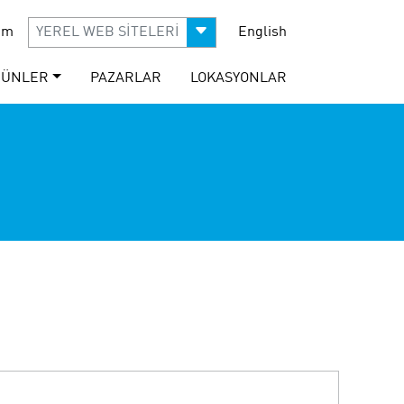
şim
YEREL WEB SİTELERİ
English
RÜNLER
PAZARLAR
LOKASYONLAR