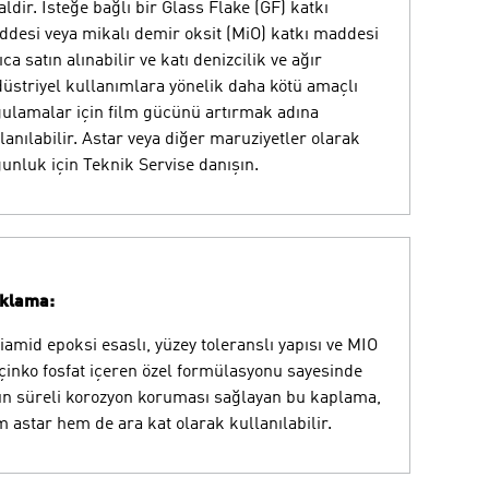
aldir. İsteğe bağlı bir Glass Flake (GF) katkı
desi veya mikalı demir oksit (MiO) katkı maddesi
ıca satın alınabilir ve katı denizcilik ve ağır
üstriyel kullanımlara yönelik daha kötü amaçlı
ulamalar için film gücünü artırmak adına
lanılabilir. Astar veya diğer maruziyetler olarak
unluk için Teknik Servise danışın.
ıklama:
iamid epoksi esaslı, yüzey toleranslı yapısı ve MIO
 çinko fosfat içeren özel formülasyonu sayesinde
n süreli korozyon koruması sağlayan bu kaplama,
 astar hem de ara kat olarak kullanılabilir.