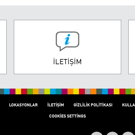
İLETİŞİM
LOKASYONLAR
İLETIŞIM
GİZLİLİK POLİTİKASI
KULLA
COOKIES SETTINGS