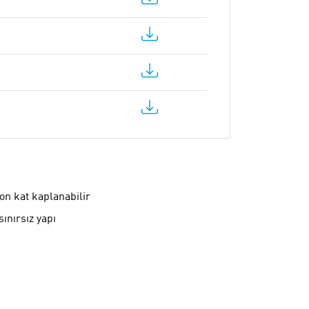
on kat kaplanabilir
ınırsız yapı