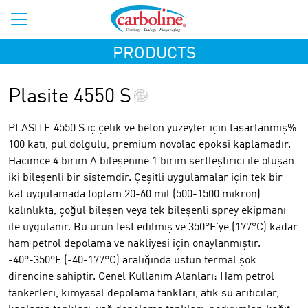
PRODUCTS
Plasite 4550 S
PLASITE 4550 S iç çelik ve beton yüzeyler için tasarlanmış%
100 katı, pul dolgulu, premium novolac epoksi kaplamadır.
Hacimce 4 birim A bileşenine 1 birim sertleştirici ile oluşan
iki bileşenli bir sistemdir. Çeşitli uygulamalar için tek bir
kat uygulamada toplam 20-60 mil (500-1500 mikron)
kalınlıkta, çoğul bileşen veya tek bileşenli sprey ekipmanı
ile uygulanır. Bu ürün test edilmiş ve 350°F'ye (177°C) kadar
ham petrol depolama ve nakliyesi için onaylanmıştır.
-40°-350°F (-40-177°C) aralığında üstün termal şok
direncine sahiptir. Genel Kullanım Alanları: Ham petrol
tankerleri, kimyasal depolama tankları, atık su arıtıcılar,