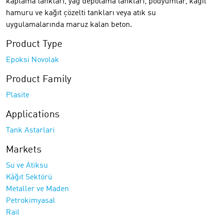
kaplama tankları, yağ depolama tankları, podyumlar, kağıt
hamuru ve kağıt çözelti tankları veya atık su
uygulamalarında maruz kalan beton.
Product Type
Epoksi Novolak
Product Family
Plasite
Applications
Tank Astarlari
Markets
Su ve Atiksu
Kâğıt Sektörü
Metaller ve Maden
Petrokimyasal
Rail